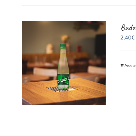
Badoi
2,40
€
Ajouter