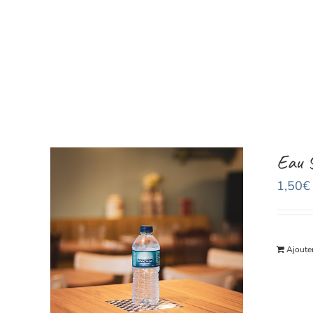
Skip
to
content
Eau 
1,50
€
Ajouter