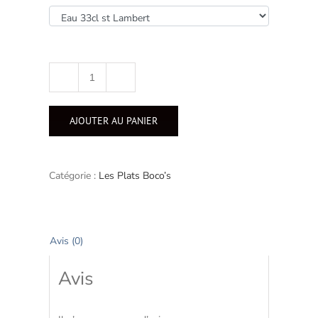
quantité
de
Saumon
AJOUTER AU PANIER
et
risonnis
à
la
Catégorie :
Les Plats Boco’s
tomate
Avis (0)
Avis