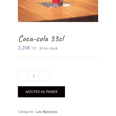
Coca-cola 33cl
2,20
€
10 en stock
TTC
quantité
de
Coca-
AJOUTER AU PANIER
cola
33cl
Catégorie :
Les Boissons