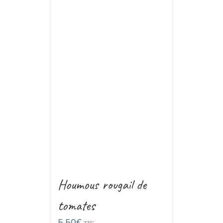
Houmous rougail de
tomates
5,50
€