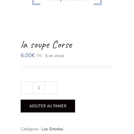
la soupe Corse
6,00
€
6 en stock
TTC
quantité
de
la
AJOUTER AU PANIER
soupe
Corse
Catégorie :
Les Entrées