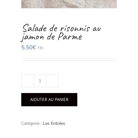
Salade de risonnis au
jamon de Parme
5,50
€
TTC
quantité
de
Salade
AJOUTER AU PANIER
de
risonnis
au
jamon
Catégorie :
Les Entrées
de
Parme