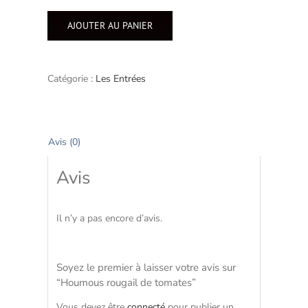
de
Houmous
AJOUTER AU PANIER
rougail
de
tomates
Catégorie :
Les Entrées
Avis (0)
Avis
Il n’y a pas encore d’avis.
Soyez le premier à laisser votre avis sur
“Houmous rougail de tomates”
Vous devez être
connecté
pour publier un