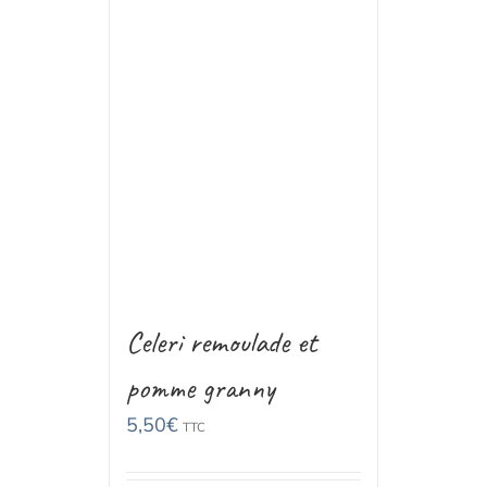
Celeri remoulade et
pomme granny
5,50
€
TTC