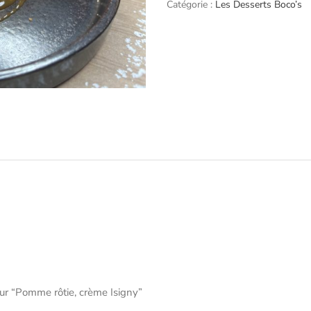
crème
Catégorie :
Les Desserts Boco’s
Isigny
 sur “Pomme rôtie, crème Isigny”