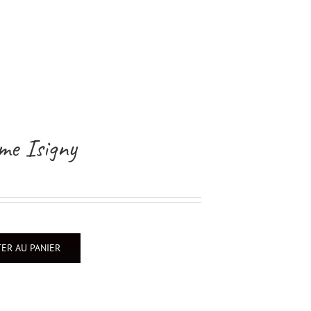
me Isigny
ER AU PANIER