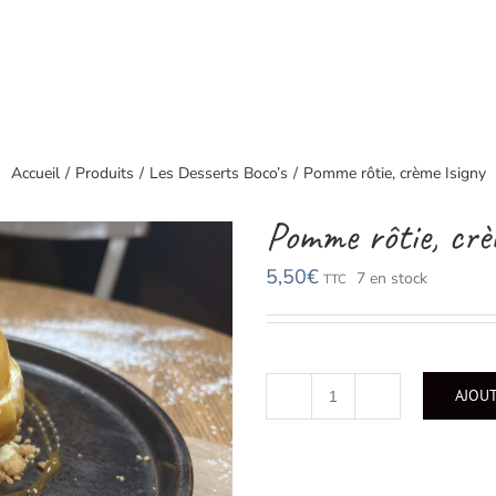
Accueil
/
Produits
/
Les Desserts Boco’s
/
Pomme rôtie, crème Isigny
Pomme rôtie, crè
5,50
€
7 en stock
TTC
AJOUT
quantité
de
Pomme
rôtie,