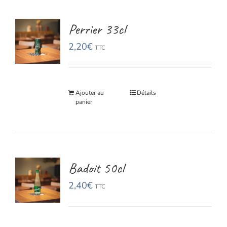
Perrier 33cl
2,20
€
TTC
Ajouter au
Détails
panier
Badoit 50cl
2,40
€
TTC