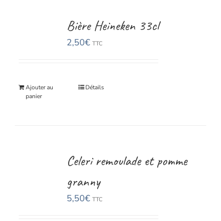
Bière Heineken 33cl
2,50
€
TTC
Ajouter au
Détails
panier
Celeri remoulade et pomme
granny
5,50
€
TTC