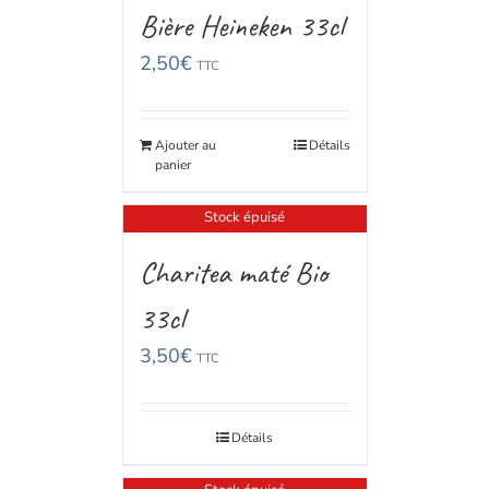
Bière Heineken 33cl
2,50
€
TTC
Ajouter au
Détails
panier
Stock épuisé
Charitea maté Bio
33cl
3,50
€
TTC
Détails