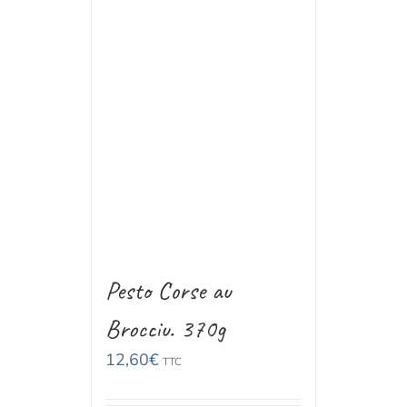
Pesto Corse au
Brocciu. 370g
12,60
€
TTC