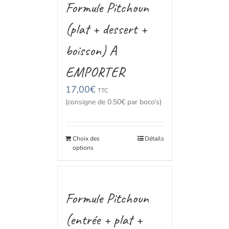
Formule Pitchoun
(plat + dessert +
boisson) A
EMPORTER
17,00
€
TTC
(consigne de 0.50€ par boco’s)
Choix des
Détails
options
Formule Pitchoun
(entrée + plat +