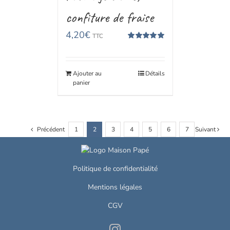
confiture de fraise
4,20
€
TTC
Note
5.00
sur
5
Ajouter au
Détails
panier
Précédent
1
2
3
4
5
6
7
Suivant
Politique de confidentialité
Mentions légales
CGV