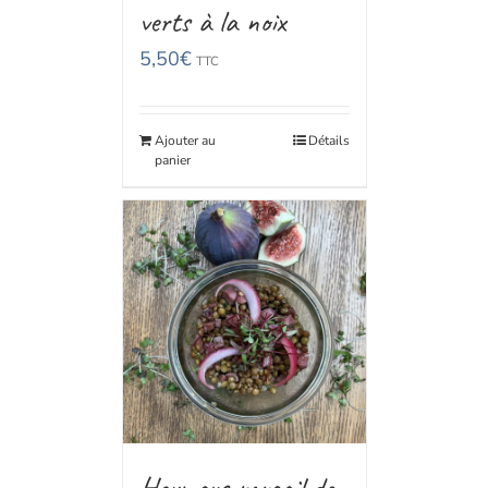
verts à la noix
5,50
€
TTC
Ajouter au
Détails
panier
Houmous rougail de