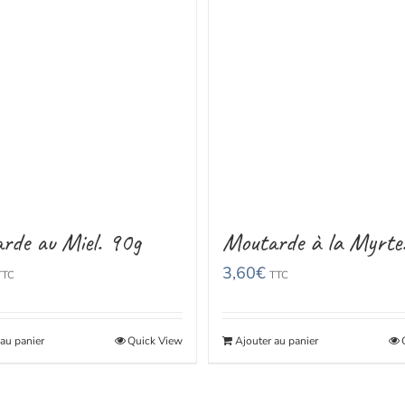
rde au Miel. 90g
Moutarde à la Myrte
3,60
€
TTC
TTC
 au panier
Quick View
Ajouter au panier